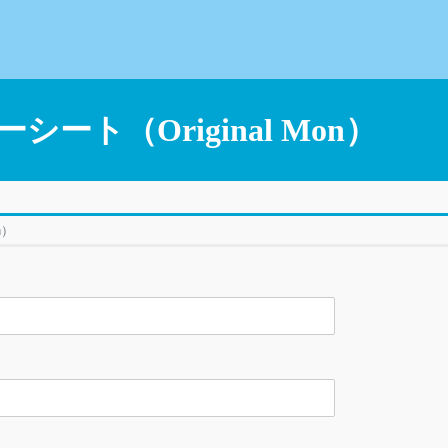
ト（Original Mon）
n）